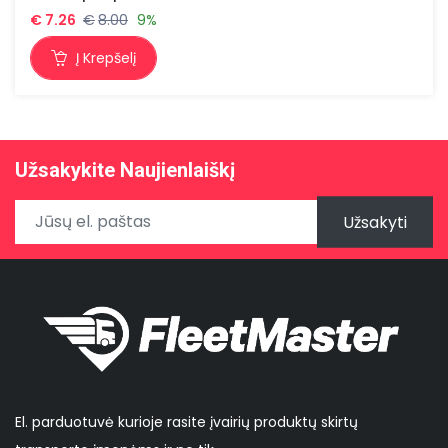
€
7.26
€
8.00
9%
Į Krepšelį
Užsakykite Naujienlaiškį
Užsakyti
El. parduotuvė kurioje rasite įvairių produktų skirtų