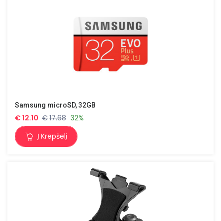
Samsung microSD, 32GB
€
12.10
€
17.68
32%
Į Krepšelį