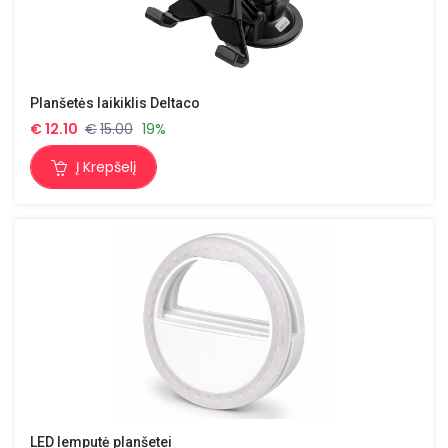
Planšetės laikiklis Deltaco
€
12.10
€
15.00
19%
Į Krepšelį
LED lemputė planšetei