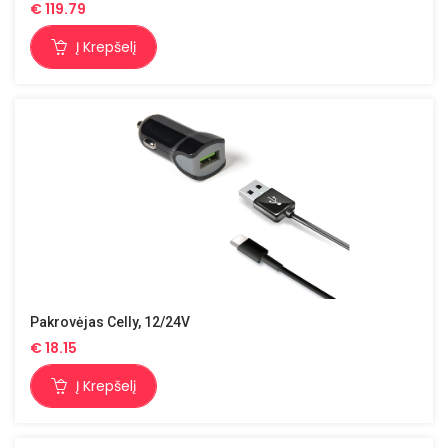
€
119.79
Į Krepšelį
Pakrovėjas Celly, 12/24V
€
18.15
Į Krepšelį